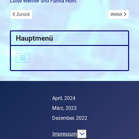
Luise Wehner und Farina Horn.
Vorheriger Beitrag: Aufenthalt in Langenwetzendorf
Nächster Beitr
Zurück
Weiter
Hauptmenü
April, 2024
März, 2023
Dezember, 2022
More about: Impressum
Impressum